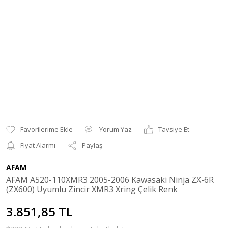
Yorum Yaz
Tavsiye Et
Fiyat Alarmı
Paylaş
AFAM
AFAM A520-110XMR3 2005-2006 Kawasaki Ninja ZX-6R
(ZX600) Uyumlu Zincir XMR3 Xring Çelik Renk
3.851,85 TL