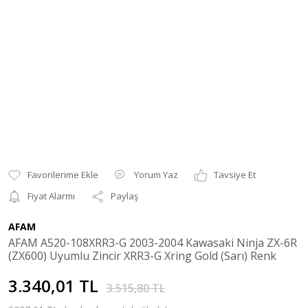
Yorum Yaz
Tavsiye Et
Fiyat Alarmı
Paylaş
AFAM
AFAM A520-108XRR3-G 2003-2004 Kawasaki Ninja ZX-6R
(ZX600) Uyumlu Zincir XRR3-G Xring Gold (Sarı) Renk
3.340,01 TL
3.515,80 TL