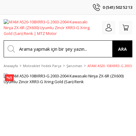
0 (541) 502 52 13
ARA
Anasayfa
Motosiklet Yedek Parça
Şanzıman
AFAM A520-108XRR3-G 2003-200
%5