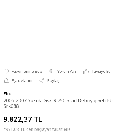
Yorum Yaz
Tavsiye Et
Fiyat Alarmı
Paylaş
Ebc
2006-2007 Suzuki Gsx-R 750 Srad Debriyaj Seti Ebc
Srk088
9.822,37 TL
*991,08 TL den başlayan taksitlerle!